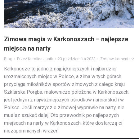
Zimowa magia w Karkonoszach – najlepsze
miejsca na narty
Blog
Przez
Karolina Junik
23 października 2023
Zostaw komentarz
Karkonosze to jedno z najpiękniejszych i najbardziej
urozmaiconych miejsc w Polsce, a zima w tych górach
przyciąga miłośników sportów zimowych z całego kraju.
Szklarska Poręba, malowniczo położona w Karkonoszach,
jest jednym z najważniejszych ośrodków narciarskich w
Polsce. Jeśli marzysz o zimowej wyprawie na narty, nie
musisz szukać dalej. Oto przewodnik po najlepszych
miejscach na narty w Karkonoszach, które dostarczą ci
niezapomnianych wrażeń.