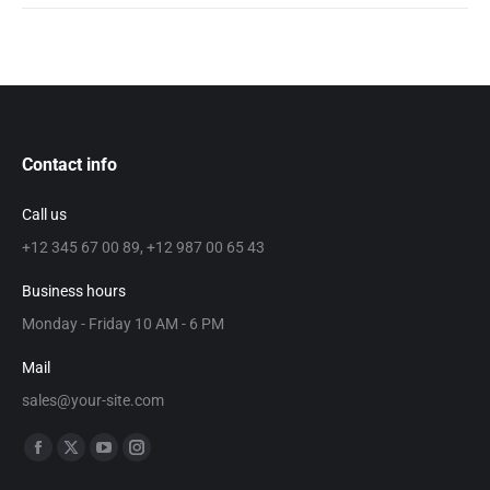
Contact info
Call us
+12 345 67 00 89, +12 987 00 65 43
Business hours
Monday - Friday 10 AM - 6 PM
Mail
sales@your-site.com
Znajdź nas na: