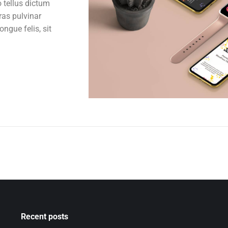
o tellus dictum
ras pulvinar
ngue felis, sit
Recent posts