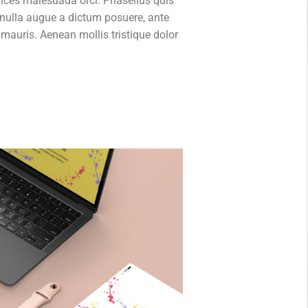
ices malesuada orci.
Phasellus quis
c nulla augue a dictum posuere, ante
mauris. Aenean mollis tristique dolor