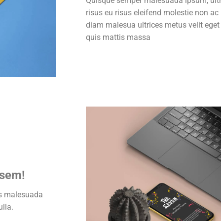
Quisque semper malesuada ipsum, ultr
risus eu risus eleifend molestie non a
diam malesua ultrices metus velit eget 
quis mattis massa
 sem!
es malesuada
lla.