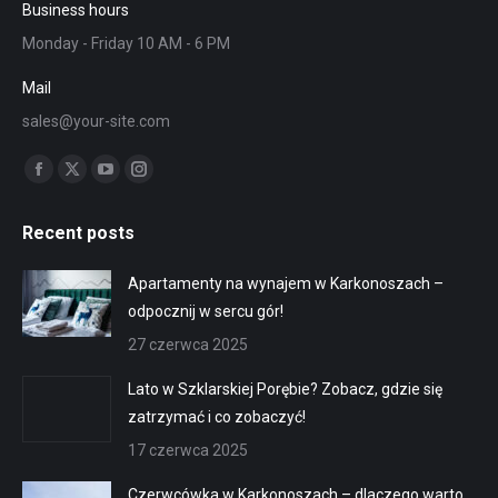
Business hours
Monday - Friday 10 AM - 6 PM
Mail
sales@your-site.com
Znajdź nas na:
Facebook
X
YouTube
Instagram
page
page
page
page
Recent posts
opens
opens
opens
opens
in
in
in
in
Apartamenty na wynajem w Karkonoszach –
new
new
new
new
odpocznij w sercu gór!
window
window
window
window
27 czerwca 2025
Lato w Szklarskiej Porębie? Zobacz, gdzie się
zatrzymać i co zobaczyć!
17 czerwca 2025
Czerwcówka w Karkonoszach – dlaczego warto