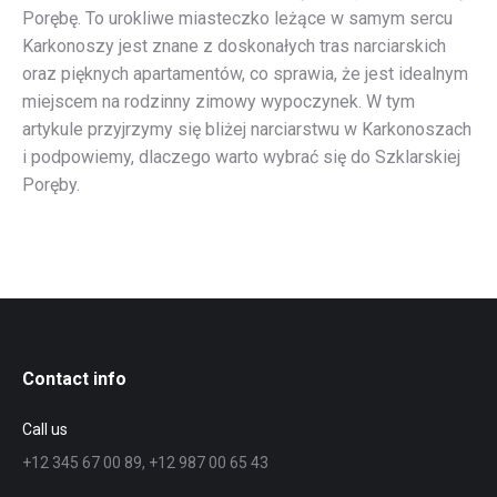
Porębę. To urokliwe miasteczko leżące w samym sercu
Karkonoszy jest znane z doskonałych tras narciarskich
oraz pięknych apartamentów, co sprawia, że jest idealnym
miejscem na rodzinny zimowy wypoczynek. W tym
artykule przyjrzymy się bliżej narciarstwu w Karkonoszach
i podpowiemy, dlaczego warto wybrać się do Szklarskiej
Poręby.
Contact info
Call us
+12 345 67 00 89, +12 987 00 65 43