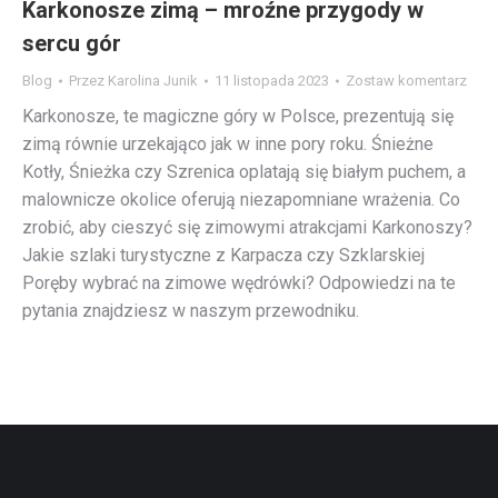
Karkonosze zimą – mroźne przygody w
sercu gór
Blog
Przez
Karolina Junik
11 listopada 2023
Zostaw komentarz
Karkonosze, te magiczne góry w Polsce, prezentują się
zimą równie urzekająco jak w inne pory roku. Śnieżne
Kotły, Śnieżka czy Szrenica oplatają się białym puchem, a
malownicze okolice oferują niezapomniane wrażenia. Co
zrobić, aby cieszyć się zimowymi atrakcjami Karkonoszy?
Jakie szlaki turystyczne z Karpacza czy Szklarskiej
Poręby wybrać na zimowe wędrówki? Odpowiedzi na te
pytania znajdziesz w naszym przewodniku.