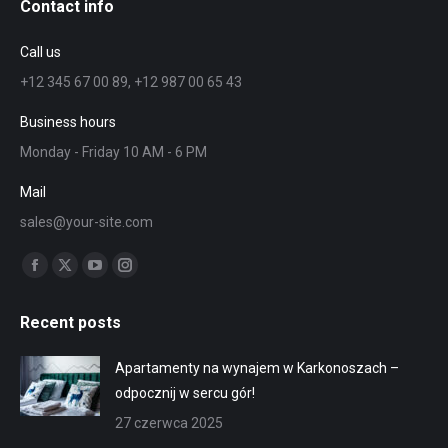
Contact info
Call us
+12 345 67 00 89, +12 987 00 65 43
Business hours
Monday - Friday 10 AM - 6 PM
Mail
sales@your-site.com
Znajdź nas na:
Facebook
X
YouTube
Instagram
page
page
page
page
Recent posts
opens
opens
opens
opens
in
in
in
in
Apartamenty na wynajem w Karkonoszach –
new
new
new
new
odpocznij w sercu gór!
window
window
window
window
27 czerwca 2025